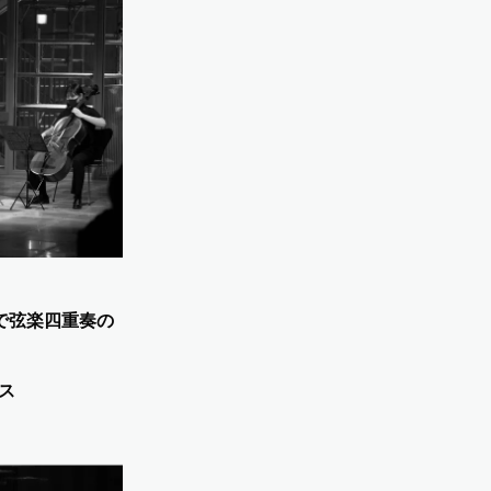
NZAで弦楽四重奏の
ス