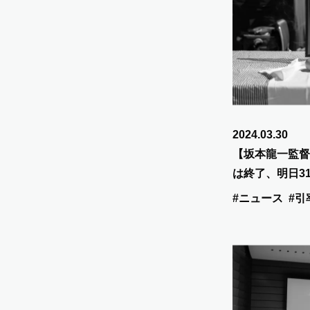
2024.03.30
【坂本龍一監督
は終了、明日3
ル！
#ニュース
#引