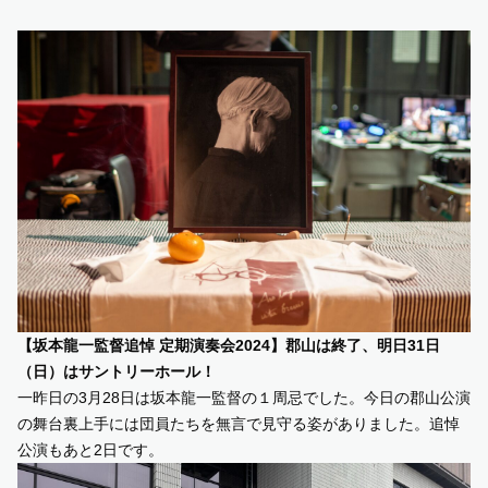
SUPPORT US
COMMUNITY
CONTENTS
JP
/
EN
【坂本龍一監督追悼 定期演奏会2024】郡山は終了、明日31日
（日）はサントリーホール！
一昨日の3月28日は坂本龍一監督の１周忌でした。今日の郡山公演
の舞台裏上手には団員たちを無言で見守る姿がありました。追悼
公演もあと2日です。