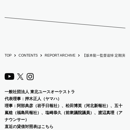
TOP
CONTENTS
REPORT ARCHIVE
【坂本龍一監督追悼 定期演奏
一般社団法人 東北ユースオーケストラ
代表理事：押木正人（ヤマハ）
理事：阿部典彦（岩手日報社）、
松田博英（河北新報社）、五十
嵐稔（福島民報社）、塩崎恭久（前衆議院議員）、渡辺真理（ア
ナウンサー）
直近の貸借対照表は
こちら