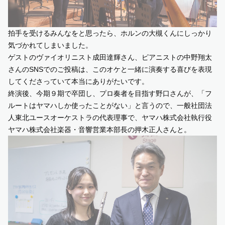
拍手を受けるみんなをと思ったら、ホルンの大槻くんにしっかり
気づかれてしまいました。
ゲストの
ヴァイオリニスト成田達輝さん
、
ピアニストの中野翔太
さん
のSNSでのご投稿は、このオケと一緒に演奏する喜びを表現
してくださっていて本当にありがたいです。
終演後、今期９期で卒団し、プロ奏者を目指す野口さんが、「フ
ルートはヤマハしか使ったことがない」と言うので、一般社団法
人東北ユースオーケストラの代表理事で、ヤマハ株式会社執行役
ヤマハ株式会社楽器・音響営業本部長の押木正人さんと。