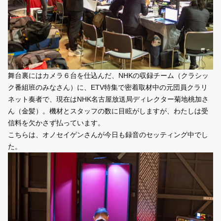
舞台裏にはカメラ６台を仕込んだ、NHKの収録チーム（クラシッ
ク番組班のみなさん）に、ETV特集で密着取材中の元団員クラリ
ネット奏者で、現在は
NHK名古屋放送局ディレクター菊地桃加さ
ん
（金髪）。機材とスタッフの数に目眩がしますが、わたしは受
信料を欠かさず払っています。
こちらは、
オノセイゲンさん
が今日も録音のセッティング中でし
た。