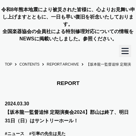
令和8年熊本地震により被災された皆様に、心よりお見舞い申
し上げますとともに、一日も早い復旧を祈念いたしておりま
す。
全国楽器協会の会員社による特別修理対応についての情報を
NEWSに掲載いたしました。参照ください。
TOP
CONTENTS
REPORT ARCHIVE
【坂本龍一監督追悼 定期演奏
TOP
OUR STORY
REPORT
NEWS
2024.03.30
【坂本龍一監督追悼 定期演奏会2024】郡山は終了、明日
MEMBERS
31日（日）はサントリーホール！
#ニュース
#引率の先生は見た
CONCERT INFO