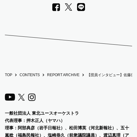
LINE
Facebook
X
TOP
CONTENTS
REPORT ARCHIVE
【団員インタビュー】佐藤啓
一般社団法人 東北ユースオーケストラ
代表理事：押木正人（ヤマハ）
理事：阿部典彦（岩手日報社）、
松田博英（河北新報社）、五十
嵐稔（福島民報社）、塩崎恭久（前衆議院議員）、渡辺真理（ア