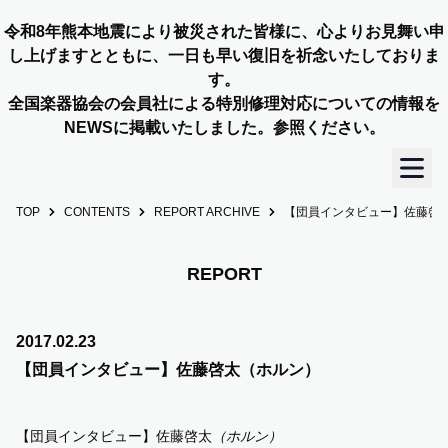
令和8年熊本地震により被災された皆様に、心よりお見舞い申
し上げますとともに、一日も早い復旧を祈念いたしておりま
す。
全国楽器協会の会員社による特別修理対応についての情報を
NEWSに掲載いたしました。参照ください。
TOP
CONTENTS
REPORT ARCHIVE
【団員インタビュー】佐藤啓
TOP
OUR STORY
REPORT
NEWS
2017.02.23
【団員インタビュー】佐藤啓太（ホルン）
MEMBERS
【団員インタビュー】佐藤啓太
（ホルン）
CONCERT INFO