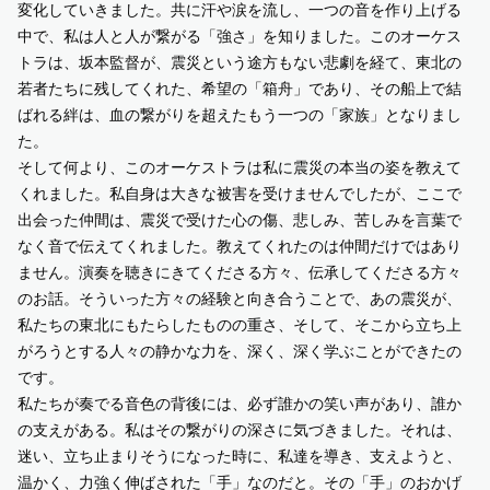
変化していきました。共に汗や涙を流し、一つの音を作り上げる
中で、私は人と人が繋がる「強さ」を知りました。このオーケス
トラは、坂本監督が、震災という途方もない悲劇を経て、東北の
若者たちに残してくれた、希望の「箱舟」であり、その船上で結
ばれる絆は、血の繋がりを超えたもう一つの「家族」となりまし
た。
そして何より、このオーケストラは私に震災の本当の姿を教えて
くれました。私自身は大きな被害を受けませんでしたが、ここで
出会った仲間は、震災で受けた心の傷、悲しみ、苦しみを言葉で
なく音で伝えてくれました。教えてくれたのは仲間だけではあり
ません。演奏を聴きにきてくださる方々、伝承してくださる方々
のお話。そういった方々の経験と向き合うことで、あの震災が、
私たちの東北にもたらしたものの重さ、そして、そこから立ち上
がろうとする人々の静かな力を、深く、深く学ぶことができたの
です。
私たちが奏でる音色の背後には、必ず誰かの笑い声があり、誰か
の支えがある。私はその繋がりの深さに気づきました。それは、
迷い、立ち止まりそうになった時に、私達を導き、支えようと、
温かく、力強く伸ばされた「手」なのだと。その「手」のおかげ