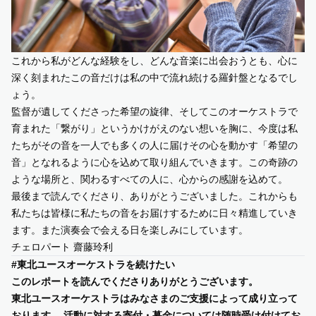
これから私がどんな経験をし、どんな音楽に出会おうとも、心に
深く刻まれたこの音だけは私の中で流れ続ける羅針盤となるでし
ょう。
監督が遺してくださった希望の旋律、そしてこのオーケストラで
育まれた「繋がり」というかけがえのない想いを胸に、今度は私
たちがその音を一人でも多くの人に届けその心を動かす「希望の
音」となれるように心を込めて取り組んでいきます。この奇跡の
ような場所と、関わるすべての人に、心からの感謝を込めて。
最後まで読んでくださり、ありがとうございました。これからも
私たちは皆様に私たちの音をお届けするために日々精進していき
ます。また演奏会で会える日を楽しみにしています。
チェロパート 齋藤玲利
#東北ユースオーケストラを続けたい
このレポートを読んでくださりありがとうございます。
東北ユースオーケストラはみなさまのご支援によって成り立って
おります。 活動に対する寄付・募金については随時受け付けてお