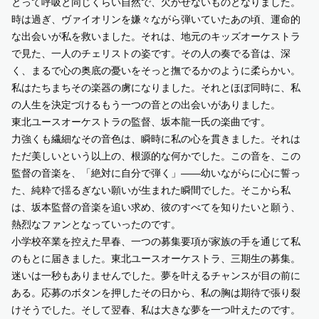
とって呼吸と同じくらい自然で、欠かせないものとなりました。
時は過ぎ、ヴァイオリンを嫌々ながら弾いていたあの頃、運命的
な出会いが私を救いました。それは、地元のキッズオーケストラ
で見た、一人のチェリストの姿です。その人の奏でる音は、深
く、まるで心の奥底の憂いをそっと撫でるかのように柔らかい。
私はたちまちその楽器の虜になりました。それとほぼ同時に、私
の人生を決定づけるもう一つの音との出会いがありました。
東北ユースオーケストラの監督、坂本龍一氏の楽曲です。
力強くも繊細なその音色は、瞬時に私の心を貫きました。それは
ただ美しいという以上の、根源的な何かでした。この音を、この
監督の音楽を、「絶対に自分で弾く」――幼いながらに心に誓っ
た、純粋で揺るぎない願いが生まれた瞬間でした。そこから私
は、坂本監督の音楽を追い求め、彼のすべてを知りたいと願う、
熱烈なファンとなっていったのです。
小学校卒業を控えた早春、一つの募集要項が家族の手を通じて私
のもとに届きました。東北ユースオーケストラ、三期生の募集。
迷いは一秒もありませんでした。夢を叶えるチャンスが目の前に
ある。応募のボタンを押したその日から、私の胸は期待で張り裂
けそうでした。そして翌春、私は大きな夢を一つ叶えたのです。