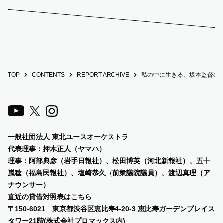
TOP
CONTENTS
REPORT ARCHIVE
私の中に生きる、坂本監督の
一般社団法人 東北ユースオーケストラ
代表理事：押木正人（ヤマハ）
理事：阿部典彦（岩手日報社）、
松田博英（河北新報社）、五十
嵐稔（福島民報社）、塩崎恭久（前衆議院議員）、渡辺真理（ア
ナウンサー）
直近の貸借対照表は
こちら
〒150-6021 東京都渋谷区恵比寿4-20-3 恵比寿ガーデンプレイス
タワー21階(株式会社プロマックス内)