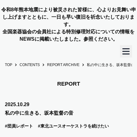
令和8年熊本地震により被災された皆様に、心よりお見舞い申
し上げますとともに、一日も早い復旧を祈念いたしておりま
す。
全国楽器協会の会員社による特別修理対応についての情報を
NEWSに掲載いたしました。参照ください。
TOP
CONTENTS
REPORT ARCHIVE
私の中に生きる、坂本監督の
TOP
OUR STORY
REPORT
NEWS
2025.10.29
私の中に生きる、坂本監督の音
MEMBERS
#団員レポート
#東北ユースオーケストラを続けたい
CONCERT INFO