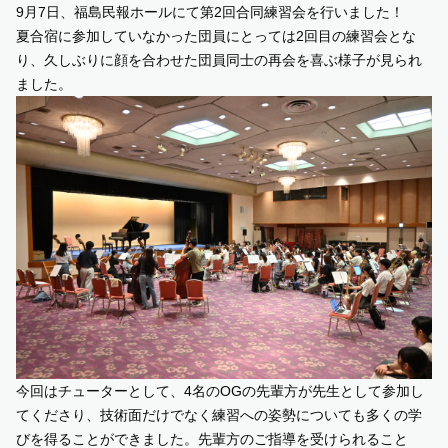
9月7日、福島民報ホールにて第2回合同練習会を行いました！
夏合宿に参加していなかった団員にとっては2回目の練習会とな
SUPPORT US
り、久しぶりに顔を合わせた団員同士の再会を喜ぶ様子が見られ
ました。
COMMUNITY
CONTENTS
JP
/
EN
今回はチューターとして、4名のOGの先輩方が先生として参加し
てくださり、技術面だけでなく練習への姿勢についても多くの学
びを得ることができました。先輩方のご指導を受けられること