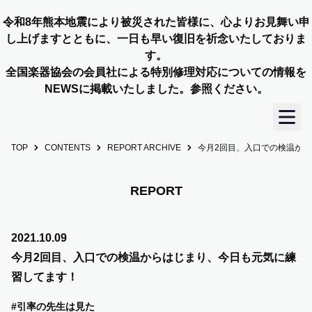
令和8年熊本地震により被災された皆様に、心よりお見舞い申
し上げますとともに、一日も早い復旧を祈念いたしておりま
す。
全国楽器協会の会員社による特別修理対応についての情報を
NEWSに掲載いたしました。参照ください。
TOP
CONTENTS
REPORT ARCHIVE
今月2回目、入口での検温か
TOP
OUR STORY
REPORT
NEWS
2021.10.09
今月2回目、入口での検温からはじまり、今日も元気に練
MEMBERS
習してます！
#引率の先生は見た
CONCERT INFO