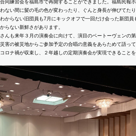
合同練習会を福島市で再開することができました。福島民報ホ
わない間に髪の毛の色が変わったり、ぐんと身長が伸びてたり
わからない旧団員も7月にキックオフで一回だけ会った新団員
からない新鮮さがあります。
さんも来年３月の演奏会に向けて、演目のベートーヴェンの第
災害の被災地からご参加予定の合唱の意義をあらためて語って
コロナ禍が収束し、２年越しの定期演奏会が実現できることを