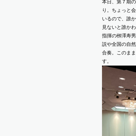
本日、第７期の
り。ちょっと会
いるので、誰か
見ないと誰かわ
指揮の栁澤寿男
説や全国の自然
合奏。このまま
す。