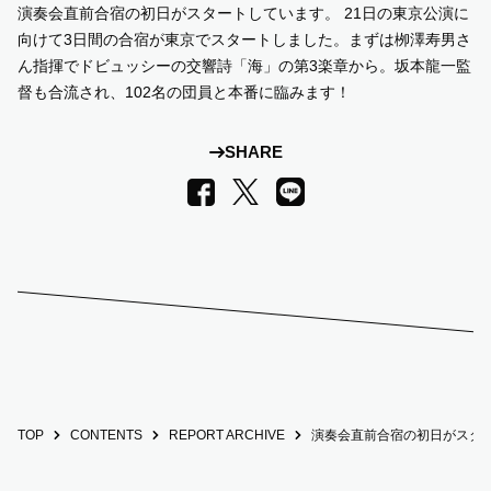
演奏会直前合宿の初日がスタートしています。 21日の東京公演に
向けて3日間の合宿が東京でスタートしました。まずは栁澤寿男さ
SUPPORT US
ん指揮でドビュッシーの交響詩「海」の第3楽章から。坂本龍一監
督も合流され、102名の団員と本番に臨みます！
COMMUNITY
SHARE
CONTENTS
LINE
Facebook
X
JP
/
EN
TOP
CONTENTS
REPORT ARCHIVE
演奏会直前合宿の初日がスタ