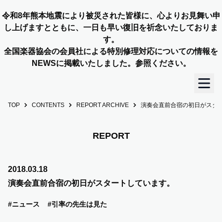
令和8年熊本地震により被災された皆様に、心よりお見舞い申
し上げますとともに、一日も早い復旧を祈念いたしておりま
す。
全国楽器協会の会員社による特別修理対応についての情報を
NEWSに掲載いたしました。参照ください。
TOP
CONTENTS
REPORT ARCHIVE
演奏会直前合宿の初日がスタ
TOP
OUR STORY
REPORT
NEWS
2018.03.18
演奏会直前合宿の初日がスタートしています。
MEMBERS
#ニュース
#引率の先生は見た
CONCERT INFO