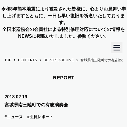
令和8年熊本地震により被災された皆様に、心よりお見舞い申
し上げますとともに、一日も早い復旧を祈念いたしておりま
す。
全国楽器協会の会員社による特別修理対応についての情報を
NEWSに掲載いたしました。参照ください。
TOP
CONTENTS
REPORT ARCHIVE
宮城県南三陸町での有志演奏
TOP
OUR STORY
REPORT
NEWS
2018.02.19
宮城県南三陸町での有志演奏会
MEMBERS
#ニュース
#団員レポート
CONCERT INFO