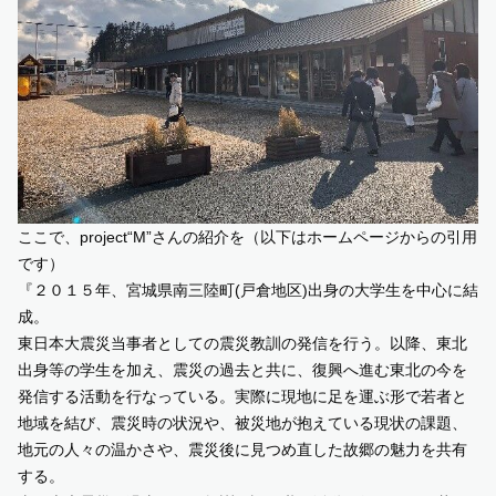
ここで、project“M”さんの紹介を（以下はホームページからの引用
です）
『２０１５年、宮城県南三陸町(戸倉地区)出身の大学生を中心に結
成。
東日本大震災当事者としての震災教訓の発信を行う。以降、東北
出身等の学生を加え、震災の過去と共に、復興へ進む東北の今を
発信する活動を行なっている。実際に現地に足を運ぶ形で若者と
地域を結び、震災時の状況や、被災地が抱えている現状の課題、
地元の人々の温かさや、震災後に見つめ直した故郷の魅力を共有
する。