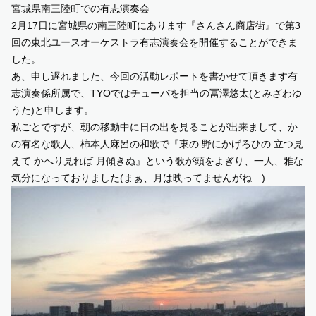
宮城県南三陸町での有志演奏会
2月17日に宮城県の南三陸町にあります『さんさん商店街』で第3
SUPPORT US
回の東北ユースオーケストラ有志演奏会を開催することができま
した。
COMMUNITY
あ、申し遅れました、今回の活動レポートを書かせて頂きます有
志演奏係所属で、TYOではチューバを担当の冨澤悠太(とみざわゆ
うた)と申します。
CONTENTS
私ごとですが、朝の移動中に日の出を見ることが出来まして、か
の有名な歌人、柿本人麻呂の和歌で『東の 野にかげろひの 立つ見
JP
/
EN
えて かへり見れば 月傾きぬ』という歌が頭をよぎり、一人、雅な
気分になっておりました(まぁ、月は映ってませんがね…)