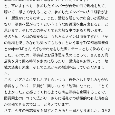
と、言いますのも、参加したメンバーが自分の目で現地を見て、
聴いて、感じて考えることで、参加したメンバーの人生経験がよ
り一層豊かになりなすし、また、活動を通しての出会いが経験と
なり、演奏へ繋がってくというような好循環を生み出せると、と
思います。そしてこの事がとても大切な事であると思います。
そのため、今回の演奏会は、もちろんメインは演奏ですが、『そ
の地域を楽しみながら知ってもらう』という事をTYO有志演奏係
とproject”M”さんで打ち合わせをした際にテーマとして決めていま
した。そのため、演奏後はお昼休憩を長めにとって、さんさん商
店街を見て回る時間を多めに取ったり、講演会をお願いして、地
域の過去と未来、そしてこれからの教訓を話していただきまし
た。
この、お客さんに楽しんでもらいつつ、自分たちも楽しみながら
学習をしていく。団員が「楽しい」や「勉強になった」、「とて
もよかった」と感じてくれるような有志演奏を企画することで、
団員同士の口コミで広がり、さらに活発かつ積極的な有志演奏会
が開催できるのでは… と考えています。
さて、今年の有志演奏も残すところあと一回となりました。 3月3