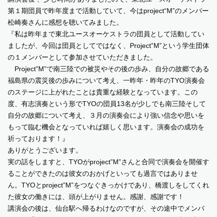
第１期団員で昨年度まで活動していて、今はproject“M”のメンバー
松崎奏さんに感想を聴いてみました。
『私は昨年まで東北ユースオーケストラの団員として活動してい
ましたが、今回は団員としてではなく、Project”M”という学生団体
の１メンバーとして参加させていただきました。
Project”M”で南三陸での被災やその後の歩み、自分の故郷である
福島県の震災後の歩みについて考え、一昨年・昨年のTYO演奏会
のステージに上がれたことは貴重な経験となっています。この
度、有志演奏という形でTYOの団員13名が少しでも南三陸そして
自分の故郷について考え、３月の演奏会により強い信念や思いを
もって臨む機会となっていれば嬉しく思います。演奏会の成功を
祈っております！』
ありがとうございます。
実の話をしますと、TYOがproject”M”さんと合同で演奏会を開催す
ることができたのは彼女のおかげといっても過言ではありませ
ん。TYOとproject”M”をつなぐきっかけであり、橋渡しをしてくれ
た彼女の働きには、頭が上がりません。感謝、感謝です！
講演会の後は、仙台駅へ帰るわけなのですが、その途中でメンバ