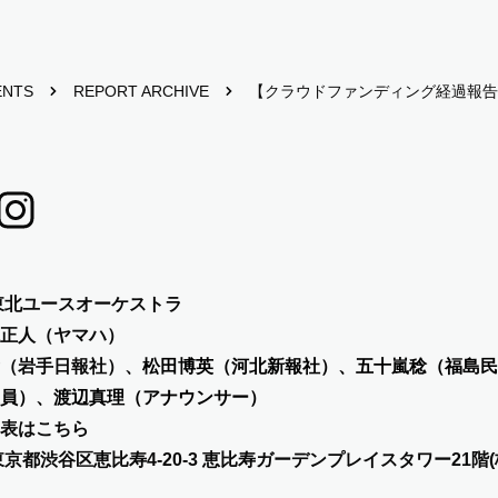
ENTS
REPORT ARCHIVE
【クラウドファンディング経過報告
東北ユースオーケストラ
正人（ヤマハ）
（岩手日報社）、
松田博英（河北新報社）、五十嵐稔（福島民
員）、渡辺真理（アナウンサー）
表は
こちら
1 東京都渋谷区恵比寿4-20-3 恵比寿ガーデンプレイスタワー21