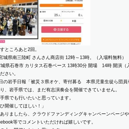
すところあと2回。
）宮城県南三陸町 さんさん商店街 12時～13時。（入場料無料）
城県石巻市 カリタス石巻ベース 13時30分 開場 14時 開演
ださい。
7日の岩手日報「
被災３県オケ、寄付募る 本県児童生徒ら団員
り、岩手県では、まだ有志演奏会を開催できていません。
手県でも行いたいと思っています。
ひ開催してほしい！」
ありましたら、
クラウドファンディングキャンペーンページ
や
cebook
等でコメントいただければ嬉しいです。