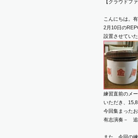
【クラウドファ
こんにちは。有
2月10日の
REP
設置させていた
練習直前のメー
いただき、15
今回集まったお
有志演奏－ 追
また、今回の練