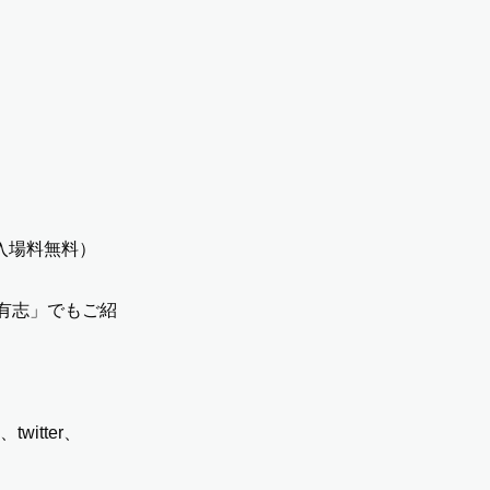
（入場料無料）
有志
」でもご紹
、
twitter
、