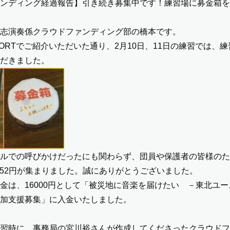
ンディング経過報告】引き続き募集中です！練習場に募金箱を
志演奏係クラウドファンディング部の橋本です。
ORT
でご紹介いただいた通り、2月10日、11日の練習では、
だきました。
ルでの呼びかけだったにも関わらず、団員や保護者の皆様のた
,852円が集まりました。誠にありがとうございました。
金は、16000円として
「
被災地に音楽を届けたい －東北ユー
加支援募集
」に入金いたしました。
習時に、事務局の宮川裕さんが作成してくださった
クラウドフ