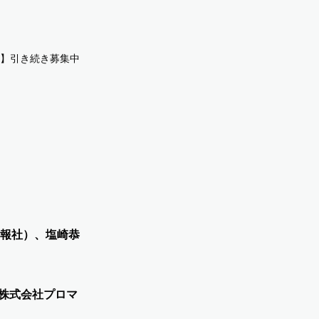
】引き続き募集中です！練習場に募金箱を設置しました。
報社）、塩崎恭
階(株式会社プロマ