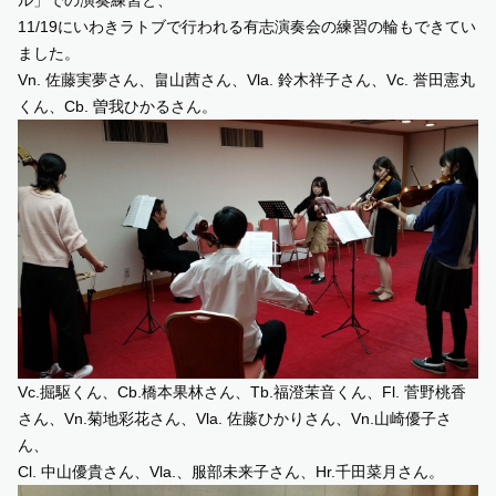
11/19にいわきラトブで行われる有志演奏会の練習の輪もできてい
ました。
Vn. 佐藤実夢さん、畠山茜さん、Vla. 鈴木祥子さん、Vc. 誉田憲丸
くん、Cb. 曽我ひかるさん。
Vc.掘駆くん、Cb.橋本果林さん、Tb.福澄茉音くん、Fl. 菅野桃香
さん、Vn.菊地彩花さん、Vla. 佐藤ひかりさん、Vn.山崎優子さ
ん、
Cl. 中山優貴さん、Vla.、服部未来子さん、Hr.千田菜月さん。