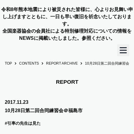
令和8年熊本地震により被災された皆様に、心よりお見舞い申
し上げますとともに、一日も早い復旧を祈念いたしておりま
す。
全国楽器協会の会員社による特別修理対応についての情報を
NEWSに掲載いたしました。参照ください。
TOP
CONTENTS
REPORT ARCHIVE
10月28日第二回合同練習会＠
TOP
OUR STORY
REPORT
NEWS
2017.11.23
10月28日第二回合同練習会＠福島市
MEMBERS
#引率の先生は見た
CONCERT INFO