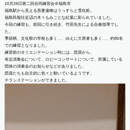
10月28日第二回合同練習会＠福島市
福島駅から見える吾妻連峰はうっすらと雪化粧。
SUPPORT US
福島民報社近辺の木々もみごとな紅葉に彩られていました。
今回の練習も、前回に引き続き、竹田先生による合奏指導でし
COMMUNITY
た。
季節柄、文化祭の学校も多く…、ゆえに欠席者も多く…、約80名
での練習となりました。
CONTENTS
練習前のオリエンテーション時には、団員から、
有志演奏会について、ロビーコンサートについて、所属している
JP
/
EN
団体の演奏会のお知らせなどがありました。
団員たちも自主的に色々と動いているようです。
チラシステーションができました。