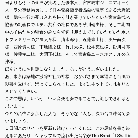
何よりも今回の企画が実現した張本人、宮古島市ジュニアオーケ
ストラの事務局長にして日本弦楽指導者協会の理事である天野誠
様、我ら一行の受け入れを快く引き受けていただいた宮古島観光
協会の副会長でホテル共和の社長である砂川靖夫様、そして期間
中の子供たちの寝食のみならず送り迎えまでしていただいたホス
トファミリーの呉屋太章様、清水聡様、近藤崇士様、奥平尚次
様、西原貴司様、下地隆之様、竹井太様、松本克也様、砂川司郎
様、佐藤祐二様、大関正代様、そして宮古島ユースホステルの立
津様。
ほんとうにお世話になりました。ありがとうございました。
あ、東京は築地の波除神社の神様、おかげさまで幸運にも台風の
影響を受けず、帰ってこられました。まずはネットでお礼参りと
させてください。
このご恩は、いつか、いい音楽を奏でることでお返しできればと
思います。
今回の合宿に参加した人も、そうでない人も、次の合同練習で会
いましょう。
５日間このサイトを更新し続けたわたくしは、この原稿を書き終
えるにあたり、シャッフルで流れ出た音楽がThe Band「I Shall be