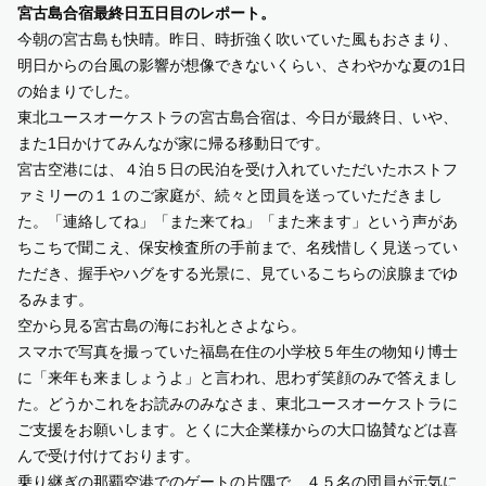
宮古島合宿最終日五日目のレポート。
今朝の宮古島も快晴。昨日、時折強く吹いていた風もおさまり、
SUPPORT US
明日からの台風の影響が想像できないくらい、さわやかな夏の1日
の始まりでした。
COMMUNITY
東北ユースオーケストラの宮古島合宿は、今日が最終日、いや、
また1日かけてみんなが家に帰る移動日です。
宮古空港には、４泊５日の民泊を受け入れていただいたホストフ
CONTENTS
ァミリーの１１のご家庭が、続々と団員を送っていただきまし
た。「連絡してね」「また来てね」「また来ます」という声があ
JP
/
EN
ちこちで聞こえ、保安検査所の手前まで、名残惜しく見送ってい
ただき、握手やハグをする光景に、見ているこちらの涙腺までゆ
るみます。
空から見る宮古島の海にお礼とさよなら。
スマホで写真を撮っていた福島在住の小学校５年生の物知り博士
に「来年も来ましょうよ」と言われ、思わず笑顔のみで答えまし
た。どうかこれをお読みのみなさま、東北ユースオーケストラに
ご支援をお願いします。とくに大企業様からの大口協賛などは喜
んで受け付けております。
乗り継ぎの那覇空港でのゲートの片隅で、４５名の団員が元気に