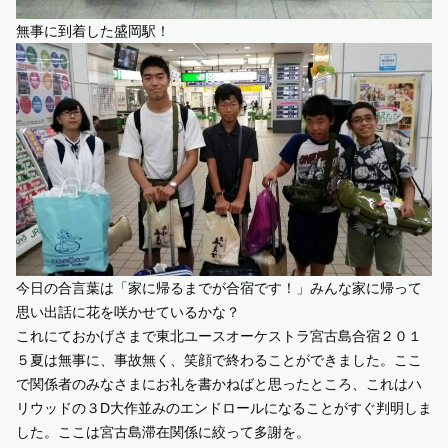
無事に到着した盛岡駅！
今日の合言葉は「家に帰るまでが合宿です！」みんな家に帰って
思い出話に花を咲かせているかな？
これにておかげさまで東北ユースオーケストラ宮古島合宿２０１
５夏は無事に、事故無く、笑顔で終わることができました。ここ
で関係者のみなさまにお礼を書かねばと思ったところ、これはハ
リウッドの３D大作並みのエンドロールになることがすぐ判明しま
した。ここは宮古島滞在関係に絞って多謝を。