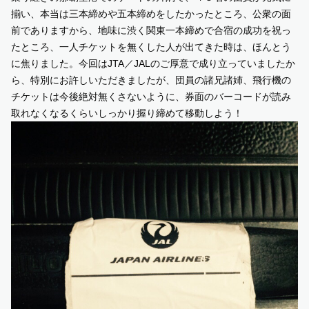
揃い、本当は三本締めや五本締めをしたかったところ、公衆の面
前でありますから、地味に渋く関東一本締めで合宿の成功を祝っ
たところ、一人チケットを無くした人が出てきた時は、ほんとう
に焦りました。今回はJTA／JALのご厚意で成り立っていましたか
ら、特別にお許しいただきましたが、団員の諸兄諸姉、飛行機の
チケットは今後絶対無くさないように、券面のバーコードが読み
取れなくなるくらいしっかり握り締めて移動しよう！