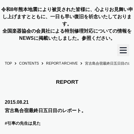
令和8年熊本地震により被災された皆様に、心よりお見舞い申
し上げますとともに、一日も早い復旧を祈念いたしておりま
す。
全国楽器協会の会員社による特別修理対応についての情報を
NEWSに掲載いたしました。参照ください。
TOP
CONTENTS
REPORT ARCHIVE
宮古島合宿最終日五日目のレ
TOP
OUR STORY
REPORT
NEWS
2015.08.21
宮古島合宿最終日五日目のレポート。
MEMBERS
#引率の先生は見た
CONCERT INFO