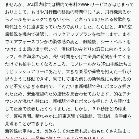
ませんが、JAL国内線では機内で有料のWiFiサービスがはじまって
おりまして、もはや飛行機の移動の時間中に「あ、飛行機乗るか
らメールをチェックできないから」と言ってのけられる牧歌的な
時代はとうに過ぎ去っていたのでありました。ならばと、JRの空
席状況を機内で確認し、バックアッププランを検討します。まる
でエアフォースワンかの緊張感のあと、離陸後、シートベルトを
つけたまま飛び出す勢いで、浜松町のみどりの窓口に向かうスタ
ッフ。全席満席のため、長い時間をかけて全員の荷物が出てくる
だけでも拍手したくなるところ、モノレールからJR山手線はちょ
うどラッシュアワーにあたり、大きな楽器や荷物を抱えた一行が
思うように移動できず、果てして後ろ倒しの新幹線にも乗れるの
かと不安がよぎる車内で、「ただいま新橋駅で停止ボタンが押さ
れたため、安全確認のため運転を見合わせております」的なアナ
ウンスが流れた時には、新橋駅で停止ボタンを押した人を呼び出
して正座で説教したくなりました。しかし、３０秒ほどの停止
で、運転再開。晴れやかにJR東京駅で福島組、宮城組、岩手組を
見送ることができました。
新幹線の車内には、長旅をしてお土産も思い出もたくさん詰まっ
たカバンが、一足先に休んでいるようでありました