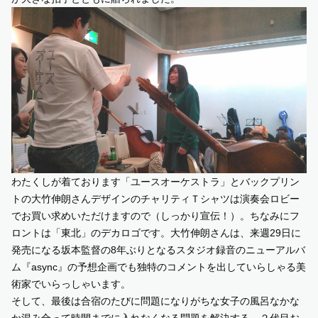
わたくしが着ております「ユースオーケストラ」とバックプリン
トの大竹伸朗さんデザインのチャリティＴシャツは演奏会ロビー
でお買い求めいただけますので（しっかり宣伝！）。ちなみにフ
ロントは「東北」のデカロゴです。大竹伸朗さんは、来週29日に
発売になる坂本監督の8年ぶりとなるスタジオ録音の
ニューアルバ
ム『async』の予想企画でも独特のコメント
を出していらしゃる美
術家でいらっしゃいます。
そして、最後は合宿のたびに問題になりがちな女子の風呂なかな
か混み合って時間までに入れなくなる問題を解決する、２代目お