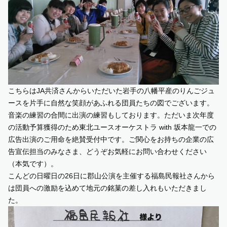
こちらはJA共済さんからいただいた岩手の八幡平産のりんごジュ
ースを片手に自然な笑顔があふれる団員たちの図でございます。
音楽の練習の合間に出演の練習もしております。ただいま次年度
の活動予算獲得のため東北ユースオーケストラ with 坂本龍一での
広告出演のご用命を絶賛受付中です。ご関心をお持ちの企業の広
告宣伝担当のみなさま、どうぞお気軽にお問い合わせください
（本気です）。
こんどの日曜日の26日に郡山公演を主催する福島民報社さんから
は団員への激励を込めて地元の銘菓の差し入れもいただきまし
た。