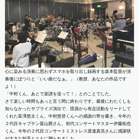
心に染みる演奏に思わずスマホを取り出し録画する坂本監督が演
奏後にぽつりと「いい曲だなぁ。」（教授、あなたの作品です
よ！）
「中村くん、あとで楽譜を送って！」とのことでした。
さて楽しい時間もあっと言う間に終わりです。最後にわたくしも
知らなかったサプライズ演出で、団員から有志活動をリードして
くれた富澤悠太くん、中村悠登くんへの感謝の寄せ書き、今年の
２代目キャプテン畠山茜さん、初代コンサートマスター伊藤拓也
くん、今年の２代目コンサートミストレス渡邉真浩さんに感謝状
が大きな拍手とともに贈られました。