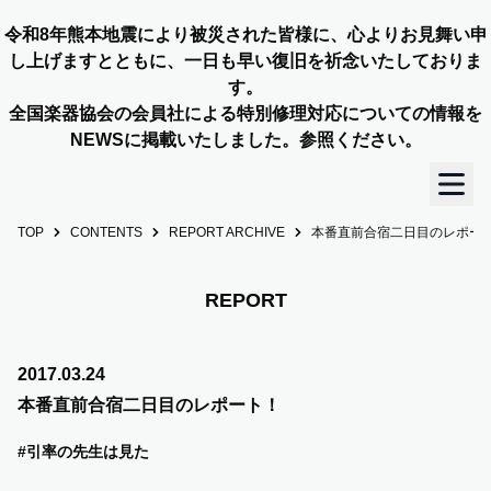
令和8年熊本地震により被災された皆様に、心よりお見舞い申
し上げますとともに、一日も早い復旧を祈念いたしておりま
す。
全国楽器協会の会員社による特別修理対応についての情報を
NEWSに掲載いたしました。参照ください。
TOP
CONTENTS
REPORT ARCHIVE
本番直前合宿二日目のレポー
TOP
OUR STORY
REPORT
NEWS
2017.03.24
本番直前合宿二日目のレポート！
MEMBERS
#引率の先生は見た
CONCERT INFO