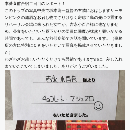
本番直前合宿二日目のレポート！
このトップの写真中央で坂本龍一監督の右隣におはしますサーモ
SUPPORT US
ンピンクの瀟洒なお召し物でさりげなく房総半島の先に位置する
リハーサル会場に来られた女性が、吉永小百合様に他なりませ
COMMUNITY
ぬ。昼食をいただいた昼下がりの団員に睡魔が猛然と襲いかかる
時間であっても、みんな前傾姿勢でお話を聞いています。（事務
所の方に特別にＯＫをいただいて写真を掲載させていただきまし
CONTENTS
た）
わざわざお越しいただくだけでも恐縮でありますのに、差し入れ
JP
/
EN
までいただいてしまいました。ありがとうございました。