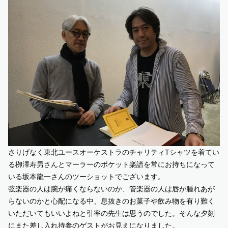
さりげなく東北ユースオーケストラのチャリティTシャツを着てい
る栁澤寿男さんとマーラーのポケット楽譜を常にお持ちになって
いる坂本龍一さんのツーショットでございます。
弦楽器の人は腕が痛くならないのか、管楽器の人は唇が腫れあが
らないのかと心配になる中、息抜きのお菓子や飲み物を有り難く
いただいてもいいよねと引率の先生は思うのでした。そんな夕刻
にまた差し入れ持参のゲストがお見えになりました。