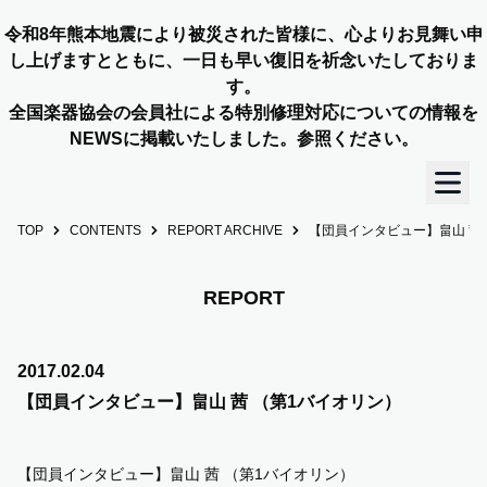
令和8年熊本地震により被災された皆様に、心よりお見舞い申
し上げますとともに、一日も早い復旧を祈念いたしておりま
す。
全国楽器協会の会員社による特別修理対応についての情報を
NEWSに掲載いたしました。参照ください。
TOP
CONTENTS
REPORT ARCHIVE
【団員インタビュー】畠山 茜
TOP
OUR STORY
REPORT
NEWS
2017.02.04
【団員インタビュー】畠山 茜 （第1バイオリン）
MEMBERS
【団員インタビュー】畠山 茜 （第1バイオリン）
CONCERT INFO