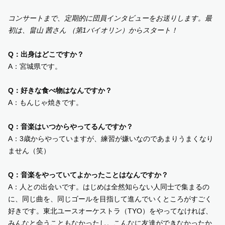
コンサートまで、定期的に団員インタビューをお送りします。最
SUPPORT US
初は、畠山 茜さん （第1バイオリン）からスタート！
COMMUNITY
Q：出身はどこですか？
A：宮城県です。
CONTENTS
Q：好きな食べ物はなんですか？
A：もんじゃ焼きです。
JP
/
EN
Q：音楽はいつからやってるんですか？
A：3歳からやっていますが、練習が嫌いなのであまりうまくなり
ません（笑）
Q：音楽をやっていてよかったことはなんですか？
A：人との出会いです。はじめは全然知らない人同士で集まるの
に、同じ曲を、同じゴールを目指して進んでいくところがすごく
好きです。東北ユースオーケストラ（TYO）をやってなければ、
みんなと会うこともなかったし。こんなに友達ができなかったか