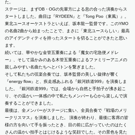
た。
ステージは、まずOB・OGの先輩方による息の合った演奏からス
タートしました。曲目は『RYDEEN』と『Tong Poo（東風）』。
東北ユースオーケストラといえば、坂本龍一監督です。このYMO
の名曲2曲から始まったことで、まさに「東北ユースらしい」最高
のアイデンティティを持ったスタートを切ることができたと思い
ます。
続いては、華やかな金管五重奏による『魔女の宅急便メドレ
ー』、そして温かみのある木管五重奏によるファミリーアニメの
親しみやすい名曲たちへとバトンを繋ぎました。
そして私たちの弦楽合奏では、坂本監督の美しい旋律が響く
『energy flow』と、疾走感あふれる『銀河鉄道999』を演奏しま
した。『銀河鉄道999』では、会場から自然と手拍子が沸き起こ
り、その温かい一体感の中で私たちメンバーも心から楽しんで演
奏することができました。
最後は、全メンバーがステージに集い、全員合奏で『戦場のメリ
ークリスマス』を演奏しました。 演奏が終わり、最後に客席の皆
様の方を向いて手を振ったとき、目の前に広がっていたのはたく
さんの温かい拍手とはじけるような笑顔でした。その景色を見た