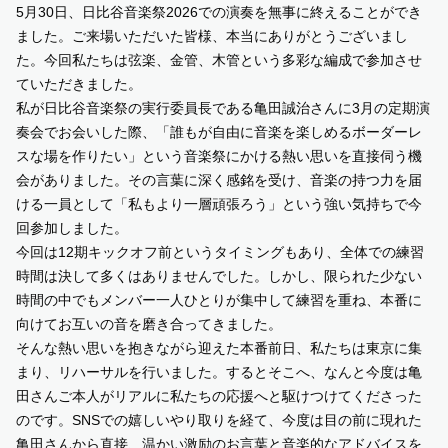
5月30日、日比谷音楽祭2026での演奏を無事に終えることができ
ました。ご来場いただいた皆様、本当にありがとうございまし
SUPPORT US
た。今回私たちは弦楽、金管、木管という多彩な編成で参加させ
ていただきました。
COMMUNITY
私が日比谷音楽祭の実行委員長である亀田誠治さんに3月の定期演
奏会でお会いした際、「誰もが自由に音楽を楽しめるボーダーレ
スな場を作りたい」という音楽祭にかける熱い思いを直接伺う機
CONTENTS
会がありました。その言葉に深く感銘を受け、音楽の持つ力を届
ける一員として「私もより一層頑張ろう」という強い気持ちで今
JP
/
EN
回参加しました。
今回は12期キックオフ前というタイミングもあり、全体での練習
時間は決して多くはありませんでした。しかし、限られた少ない
時間の中でもメンバー一人ひとりが集中して練習を重ね、本番に
向けてお互いの音を磨き合ってきました。
そんな熱い思いを抱きながら迎えた本番前日、私たちは東京に集
まり、リハーサルを行いました。するとそこへ、なんと今度は亀
田さんご本人がリアルに私たちの応援へと駆けつけてくださった
のです。SNSでの嬉しいやり取りを経て、今度は目の前に現れた
亀田さんから直接、温かい激励のお言葉と音楽的なアドバイスを