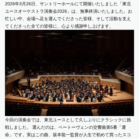
2026年3月26日、サントリーホールにて開催いたしました「東北
ユースオーケストラ演奏会2026」は、無事終演いたしました。お
SUPPORT US
忙しい中、会場へ足を運んでくださった皆様、そして活動を支え
てくださった全ての皆様に、心より感謝申し上げます。
COMMUNITY
CONTENTS
JP
/
EN
今回の演奏会では、東北ユースとして久しぶりにクラシックに挑
戦しました。 選んだのは、ベートーヴェンの交響曲第5番「運
命」です。実はこの曲、坂本龍一監督が人生で初めて買ったスコ