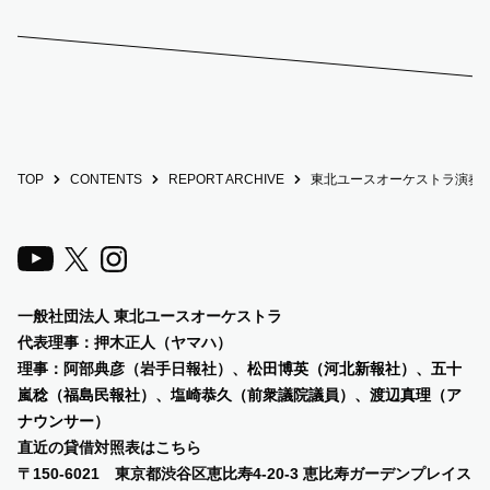
TOP
CONTENTS
REPORT ARCHIVE
東北ユースオーケストラ演奏会
一般社団法人 東北ユースオーケストラ
代表理事：押木正人（ヤマハ）
理事：阿部典彦（岩手日報社）、
松田博英（河北新報社）、五十
嵐稔（福島民報社）、塩崎恭久（前衆議院議員）、渡辺真理（ア
ナウンサー）
直近の貸借対照表は
こちら
〒150-6021 東京都渋谷区恵比寿4-20-3 恵比寿ガーデンプレイス