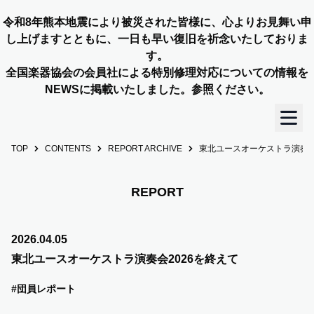
令和8年熊本地震により被災された皆様に、心よりお見舞い申
し上げますとともに、一日も早い復旧を祈念いたしておりま
す。
全国楽器協会の会員社による特別修理対応についての情報を
NEWSに掲載いたしました。参照ください。
TOP
CONTENTS
REPORT ARCHIVE
東北ユースオーケストラ演奏会
TOP
OUR STORY
REPORT
NEWS
2026.04.05
東北ユースオーケストラ演奏会2026を終えて
MEMBERS
#団員レポート
CONCERT INFO