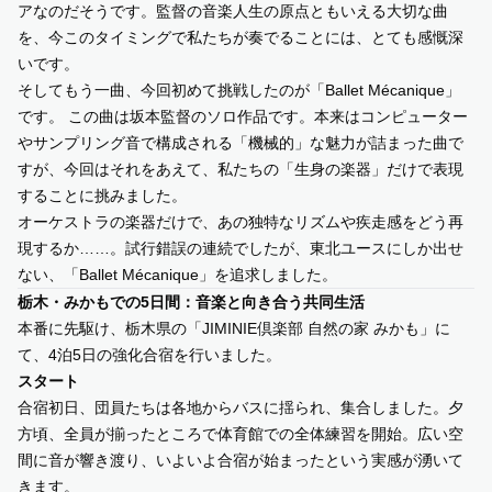
アなのだそうです。監督の音楽人生の原点ともいえる大切な曲
を、今このタイミングで私たちが奏でることには、とても感慨深
いです。
そしてもう一曲、今回初めて挑戦したのが「Ballet Mécanique」
です。 この曲は坂本監督のソロ作品です。本来はコンピューター
やサンプリング音で構成される「機械的」な魅力が詰まった曲で
すが、今回はそれをあえて、私たちの「生身の楽器」だけで表現
することに挑みました。
オーケストラの楽器だけで、あの独特なリズムや疾走感をどう再
現するか……。試行錯誤の連続でしたが、東北ユースにしか出せ
ない、「Ballet Mécanique」を追求しました。
栃木・みかもでの5日間：音楽と向き合う共同生活
本番に先駆け、栃木県の「JIMINIE倶楽部 自然の家 みかも」に
て、4泊5日の強化合宿を行いました。
スタート
合宿初日、団員たちは各地からバスに揺られ、集合しました。夕
方頃、全員が揃ったところで体育館での全体練習を開始。広い空
間に音が響き渡り、いよいよ合宿が始まったという実感が湧いて
きます。