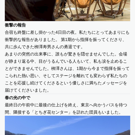
衝撃の報告
合宿も終盤に差し掛かった4日目の夜。私たちにとってあまりにも
衝撃的な報告がありました。 第1期から指揮を振ってくださり、
共に歩んできた栁澤寿男さんの勇退です。
あまりの突然の出来事に、誰もが驚きを隠せませんでした。会場
が静まり返る中、目がうるんでいる人もいて、私も涙を止めるこ
とができませんでした。栁澤さんは、1期から今まで指揮を振って
こられた熱い思い、そしてステージを離れても変わらず私たちの
ことを応援し続けてくださるという優しさに満ちたメッセージを
届けてくださいました。
春の光の中で
最終日の午前中に最後の仕上げを終え、東京へ向かうバスを待つ
間、隣接する「とちぎ花センター」を訪れた団員もいました。