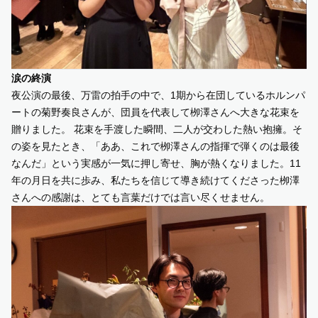
涙の終演
夜公演の最後、万雷の拍手の中で、1期から在団しているホルンパ
ートの菊野奏良さんが、団員を代表して栁澤さんへ大きな花束を
贈りました。 花束を手渡した瞬間、二人が交わした熱い抱擁。そ
の姿を見たとき、「ああ、これで栁澤さんの指揮で弾くのは最後
なんだ」という実感が一気に押し寄せ、胸が熱くなりました。11
年の月日を共に歩み、私たちを信じて導き続けてくださった栁澤
さんへの感謝は、とても言葉だけでは言い尽くせません。