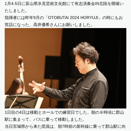
1月4-5日に富山県氷見芸術文化館にて有志演奏会IN北陸を開催い
たしました。
SUPPORT US
指揮者には昨年
9
月の「OTOBUTAI 2024 HORYUJI」の時にもお
世話になった、高井優希さんにお願いしました。
COMMUNITY
CONTENTS
JP
/
EN
1日目の
4
日は移動とホールでの練習日でした。朝の８時頃に郡山
駅に集まって、バスに乗って移動しました。
当日宮城県から来た団員は、朝
7
時前の新幹線に乗って郡山駅に向