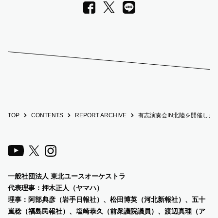
LINE
Facebook
X
TOP
CONTENTS
REPORT ARCHIVE
有志演奏会IN北陸を開催しま
一般社団法人 東北ユースオーケストラ
代表理事：押木正人（ヤマハ）
理事：阿部典彦（岩手日報社）、
松田博英（河北新報社）、五十
嵐稔（福島民報社）、塩崎恭久（前衆議院議員）、渡辺真理（ア