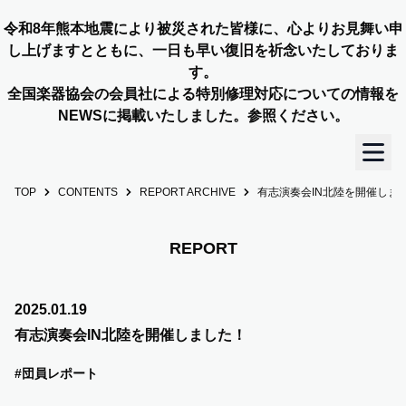
令和8年熊本地震により被災された皆様に、心よりお見舞い申
し上げますとともに、一日も早い復旧を祈念いたしておりま
す。
全国楽器協会の会員社による特別修理対応についての情報を
NEWSに掲載いたしました。参照ください。
TOP
CONTENTS
REPORT ARCHIVE
有志演奏会IN北陸を開催しま
TOP
OUR STORY
REPORT
NEWS
2025.01.19
有志演奏会IN北陸を開催しました！
MEMBERS
#団員レポート
CONCERT INFO