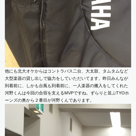
他にも北大オケからはコントラバス二台、大太鼓、タムタムなど
大型楽器の貸し出しで協力をしていただいてます。昨日みんなが
到着前に、しかも台風も到着前に、一人楽器の搬入をしてくれた
河野くんは今回の合宿を支えるMVPですね。ずらりと並ぶTYOホ
ーンズの奥から２番目が河野くんであります。