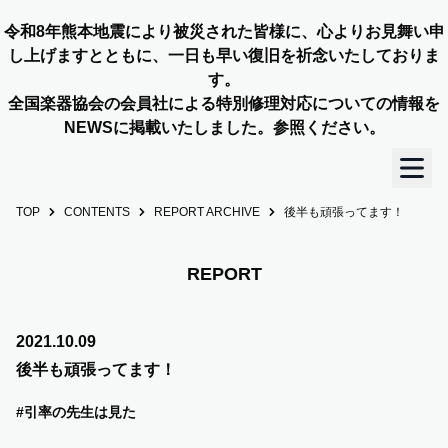
令和8年熊本地震により被災された皆様に、心よりお見舞い申
し上げますとともに、一日も早い復旧を祈念いたしておりま
す。
全国楽器協会の会員社による特別修理対応についての情報を
NEWSに掲載いたしました。参照ください。
TOP
CONTENTS
REPORT ARCHIVE
後半も頑張ってます！
TOP
OUR STORY
REPORT
NEWS
2021.10.09
後半も頑張ってます！
MEMBERS
#引率の先生は見た
CONCERT INFO