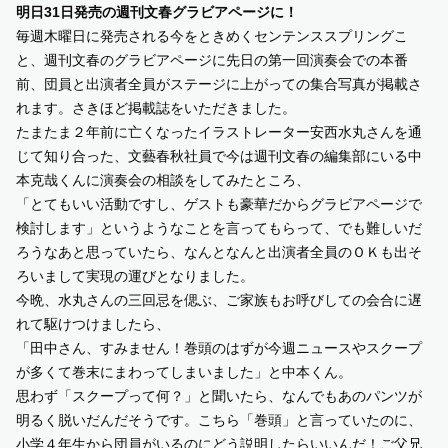
明日31日発売の週刊文春グラビアページに！
毎週木曜日に発売される今をときめくセンテンススプリングこ
SUPPORT US
と、週刊文春のグラビアページに先日の第一回演奏会での本番
前、団員と出演者全員がステージに上がっての集合写真が掲載さ
COMMUNITY
れます。さきほど掲載誌をいただきました。
たまたま２年前に亡くなったイラストレーター安西水丸さんを通
じて知り合った、文藝春秋社員で今は週刊文春の編集部にいる中
CONTENTS
本克哉くんに演奏会の相談をしてみたところ、
「とてもいい活動ですし、ゲストも豪華だからグラビアページで
JP
/
EN
検討します」というようなことを言ってもらって、でも難しいだ
ろうなあと思っていたら、なんとなんと出演者全員のＯＫも出そ
ろいまして実現の運びとなりました。
今晩、水丸さんの三回忌を偲ぶ、ご家族もお呼びしての会合に遅
れて駆けつけましたら、
「田中さん、すみません！巻頭のはずが今週ニュースやスクープ
が多くて巻末にまわってしまいました」と中本くん。
思わず「スクープって何？」と聞いたら、なんでもあのパンツが
明るく脱いだんだそうです。こちら「巻頭」と言っていたのに、
小学４年生から団員がいるのにどう説明したらいいんだ！ご父兄