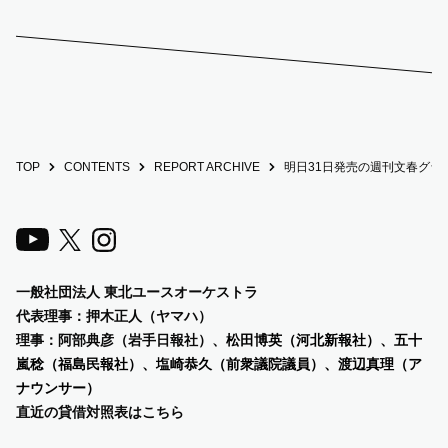
TOP
CONTENTS
REPORT ARCHIVE
明日31日発売の週刊文春グラ
一般社団法人 東北ユースオーケストラ
代表理事：押木正人（ヤマハ）
理事：阿部典彦（岩手日報社）、
松田博英（河北新報社）、五十
嵐稔（福島民報社）、塩崎恭久（前衆議院議員）、渡辺真理（ア
ナウンサー）
直近の貸借対照表は
こちら
〒150-6021 東京都渋谷区恵比寿4-20-3 恵比寿ガーデンプレイス