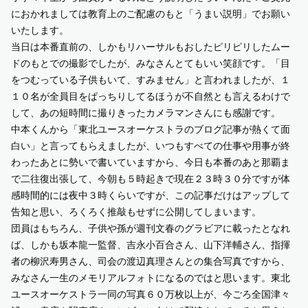
におかれましては教育上のご配慮のもと「うまい説明」でお願い
いたします。
当日は本番直前の、しかもリハーサルもおしたピリピリしたムー
ドのもとでの撮影でしたが、みなさんとてもいい笑顔です。「目
をつむっている子供もいて、すみません」と言われましたが、１
１０名が全員目をぱっちりしてるほうが不自然とも言えるわけで
して、あの短時間に撮りきったカメラマンさんにも感謝です。
中本くんから「東北ユースオーケストラのブログ記事が熱くて面
白い」と言ってもらえましたが、いつもすべての仕事や用事が終
わったあとに勢いで書いていますから、今日も本番のあと那覇ま
で二往復出張して、今朝も５時起きで現在２３時３０分ですが体
感時間的には夜中３時くらいですが、この記事だけはアップして
告知と思い、ろくろく推敲もせずに公開してしまいます。
団員はもちろん、子供や孫が週刊文春のグラビアに載ったとなれ
ば、しかも坂本龍一監督、吉永小百合さん、山下洋輔さん、指揮
者の柳沢寿男さん、司会の渡辺真理さんとの集合写真ですから、
みなさん一生のメモリアルフォトになるのではと思います。東北
ユースオーケストラ一同の写真６０万枚以上が、今ごろ全国津々