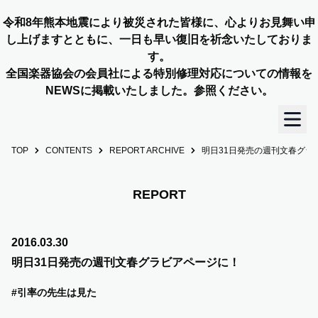
令和8年熊本地震により被災された皆様に、心よりお見舞い申
し上げますとともに、一日も早い復旧を祈念いたしておりま
す。
全国楽器協会の会員社による特別修理対応についての情報を
NEWSに掲載いたしました。参照ください。
TOP
CONTENTS
REPORT ARCHIVE
明日31日発売の週刊文春グラ
TOP
OUR STORY
REPORT
NEWS
2016.03.30
明日31日発売の週刊文春グラビアページに！
MEMBERS
#引率の先生は見た
CONCERT INFO