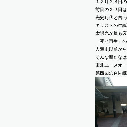
１２月２３日の
前日の２２日は
先史時代と言わ
キリストの生誕
太陽光が最も衰
「死と再生」の
人類史以前から
そんな新たなは
東北ユースオー
第四回の合同練