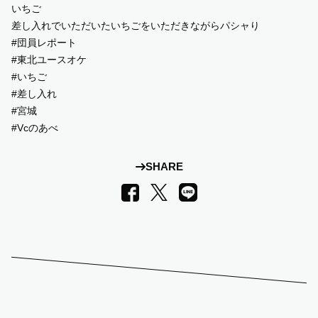
いちご
差し入れでいただいたいちごをいただきながらパシャり
SUPPORT US
#団員レポート
#東北ユースオケ
COMMUNITY
#いちご
#差し入れ
#宮城
CONTENTS
#Vcのあべ
JP
/
EN
SHARE
LINE
Facebook
X