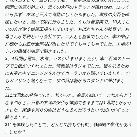
瞬間に地震が起こり、近くの大型のトラックが揺れ始め、立って
いられず、友達と三人で道路にしゃがみました。家族の安否を確
認したいと、急いで家に帰りました。うちは自営業で、10人くら
いの方が働く縫製工場をしています。おばあちゃんが社長で、お
母さんが専務という会社です。二人とも無事でしたが、家の中は
戸棚からお皿が全部飛び出したりでぐちゃぐちゃでした。工場の1
トンの機械が地震で動きました。
3、4日間は電気、水道、ガスが止まりましたが、幸い石油ストー
ブでご飯がつくれました。情報源はラジオでした。暖を取るため
にも車の中でエンジンをかけてカーラジオを聞いていました。で
もガソリンも無くなって、次の日は朝からスタンドに並びまし
た。
311は恐怖の体験でした。怖かった。余震が続いて、これからどう
なるのかと。石巻の友達の安否が確認できるまでは1週間もかかり
ました。家族や周りの命はどうなるんだろうという思いがずっと
続きました。
311を体験したことで、どんな気持ちや行動、価値観の変化があり
ましたか？