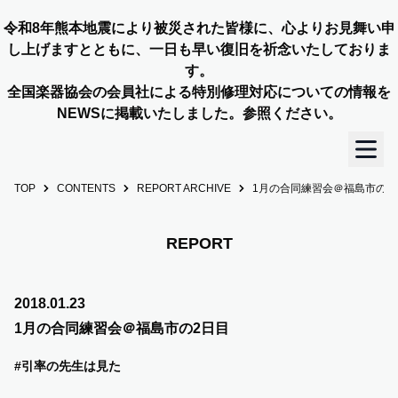
令和8年熊本地震により被災された皆様に、心よりお見舞い申
し上げますとともに、一日も早い復旧を祈念いたしておりま
す。
全国楽器協会の会員社による特別修理対応についての情報を
NEWSに掲載いたしました。参照ください。
TOP
CONTENTS
REPORT ARCHIVE
1月の合同練習会＠福島市の2
TOP
OUR STORY
REPORT
NEWS
2018.01.23
1月の合同練習会＠福島市の2日目
MEMBERS
#引率の先生は見た
CONCERT INFO