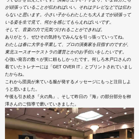
が頑張っていることが伝わればいい。それはテレビなどでは伝わ
らないと思います。小さい子からわたしたち大人までが頑張って
いる姿を生で見て、何かを感じてもらえればいいです。
そして、音楽の力で元気づけれることができれば。
ありがとう。ぜひその気持ちでみんなを引っ張っていってね。
わたしは春に大学を卒業して、プロの演奏家を目指すのですが、
東北ユースオーケストラの運営とかのお手伝いをしたいです。
心強い発言の数々が実に頼もしかったです。何しろ木戸口さんの
着ていたトレナーには「GET OVER IT」とプリントされていまし
たからね。
これから団員が来ている服が発するメッセージにもっと注目しよ
うと思いました。
午後も引き続き『火の鳥』、そして昨日の『海』の部分部分を栁
澤さんのご指導で磨いていきました。