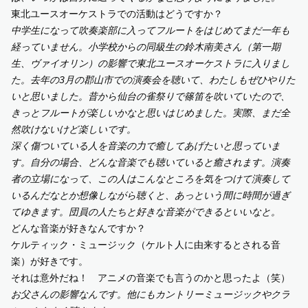
東北ユースオーケストラでの活動はどうですか？
中学生になって吹奏楽部に入ってフルートをはじめてまだ一年も
経っていません。小学校からの同級生の鈴木南美さん（第一期
生、ヴァイオリン）の影響で東北ユースオーケストラに入りまし
た。去年の3月の郡山市での演奏会を聴いて、わたしもぜひやりた
いと思いました。昔から仙台の雀祭りで篠笛を吹いていたので、
きっとフルートが楽しいかなと思いはじめました。実際、まだ全
然吹けないけど楽しいです。
深く傷ついている人を音楽の力で癒してあげたいと思っていま
す。自分の場合、どんな音楽でも聴いていると癒されます。演奏
者の立場になって、この人はこんなところを気をつけて演奏して
いるんだなとか想像しながら聴くと、あっという間に時間が過ぎ
てゆきます。団員の人たちと好きな音楽ができるといいなと。
どんな音楽が好きなんですか？
ケルティック・ミュージック（ケルト人に由来するとされる音
楽）が好きです。
それは意外だね！ アニメの音楽でも言うのかと思ったよ（笑）
お父さんの影響なんです。他にもカントリーミュージックやクラ