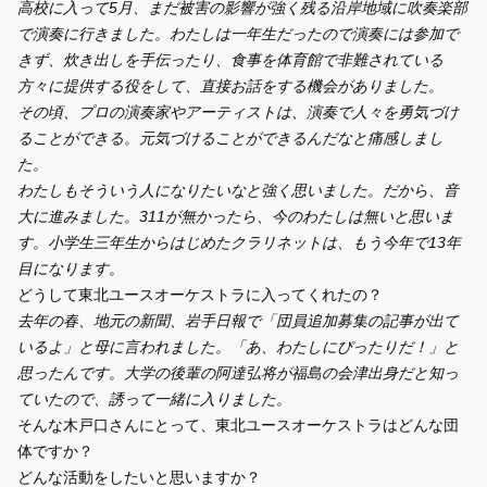
高校に入って5月、まだ被害の影響が強く残る沿岸地域に吹奏楽部
で演奏に行きました。わたしは一年生だったので
演奏には参加で
きず、炊き出しを手伝ったり、食事を体育館で非難されている
方々に提供する役をして、直接お話をする機会がありました。
その頃、プロの演奏家やアーティストは、演奏で人々を勇気づけ
ることができる。元気づけることができるんだなと痛感しまし
た。
わたしもそういう人になりたいなと強く思いました。だから、音
大に進みました。311が無かったら、今のわたしは無いと思いま
す。
小学生三年生からはじめたクラリネットは、もう
今年で13年
目になります。
どうして東北ユースオーケストラに入ってくれたの？
去年の春、地元の新聞、岩手日報で「団員追加募集の記事が出て
いるよ」と母に言われました。「あ、わたしにぴったりだ！」と
思ったんです。大学の後輩の阿達弘将が福島の会津出身だと知っ
ていたので、誘って一緒に入りました。
そんな木戸口さんにとって、東北ユースオーケストラはどんな団
体ですか？
どんな活動をしたいと思いますか？