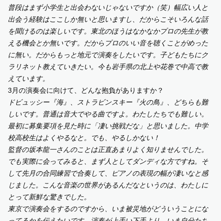
普段はまず小学生と出会わないじゃないですか（笑）幅広い人と
出会う経験はここしか無いと思いますし、だからこそいろんな話
を聞けるのは楽しいです。東北のほうはなかなかプロの先生が教
える機会とか無いです。だからプロのいい音を聴くことがめった
に無い。だからもっと地元で演奏をしたいです。子どもたちにク
ラリネット教えていきたい。今も岩手県の北上や花巻で中高で教
えています。
3月の演奏会に向けて、どんな抱負がありますか？
ドビュッシー『海』、ストラビンスキー『火の鳥』、どちらも難
しいです。普通は音大でやる曲ですよ。わたしたちでも難しい。
最初に募集要項を見た時に「凄い挑戦だな」と思いました。中学
校高校生はよくやるなと。でも、やるしかない！
監督の坂本龍一さんのことは正直あまりよく知りませんでした。
でも実際に会ってみると、まず人としてダンディな方ですね。そ
して先月の合同練習で合奏して、ピアノの表現の幅が凄いなと感
じました。こんな音楽の世界があるんだなというのは、わたしに
とって新鮮な驚きでした。
東京で演奏会をするのですから、いま被災地がどういうことにな
ってるかを伝えたいです。演奏が上手い下手より、いま自分たち