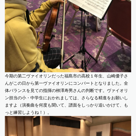
今期の第二ヴァイオリンだった福島市の高校１年生、山崎優子さ
んがこの日から第一ヴァイオリンにコンバートとなりました。全
体バランスを見ての指揮の栁澤寿男さんの判断です。ヴァイオリ
ン担当の小・中学生におかれましては、さらなる精進をお願いし
ますよ（演奏曲を何度も聞いて、譜面をしっかり追いかけて、も
っと練習しようね！）。