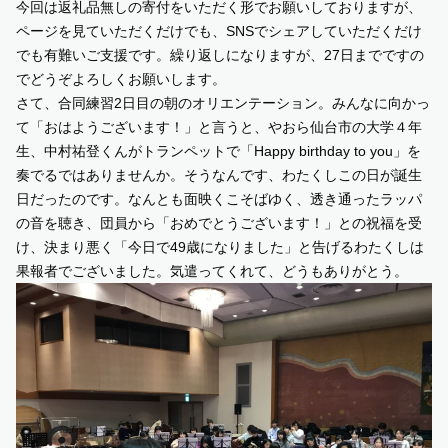
今回は返礼品無しの寄付をいただく形でお願いしておりますが、
ページを見ていただくだけでも、SNSでシェアしていただくだけ
でも有難いご支援です。繰り返しになりますが、27日までですの
でどうぞよろしくお願いします。
さて、合同練習2日目の朝のオリエンテーション。みんなに向かっ
て「おはようございます！」と言うと、やおら仙台市の大学４年
生、
中村祐登くん
がトランペットで「Happy birthday to you」を
奏でるではありませんか。そうなんです、わたくしこの日が誕生
日だったのです。なんとも面映くこそばゆく、透き通ったラッパ
の音を聴き、団員から「おめでとうございます！」との祝福を受
け、決まり悪く「今日で49歳になりました」と告げるわたくしは
果報者でございました。気遣ってくれて、どうもありがとう。