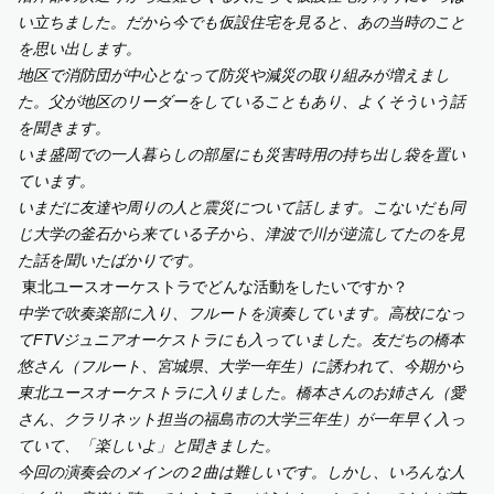
い立ちました。だから今でも仮設住宅を見ると、あの当時のこと
を思い出します。
地区で消防団が中心となって防災や減災の取り組みが増えまし
た。父が地区のリーダーをしていることもあり、よくそういう話
を聞きます。
いま盛岡での一人暮らしの部屋にも災害時用の持ち出し袋を置い
ています。
いまだに友達や周りの人と震災について話します。こないだも同
じ大学の釜石から来ている子から、津波で川が逆流してたのを見
た話を聞いたばかりです。
東北ユースオーケストラでどんな活動をしたいですか？
中学で吹奏楽部に入り、フルートを演奏しています。高校になっ
てFTVジュニアオーケストラにも入っていました。
友だちの橋本
悠さん（フルート、宮城県、大学一年生）に誘われて、今期から
東北ユースオーケストラに入りました。橋本さんのお姉さん（愛
さん、クラリネット担当の福島市の大学三年生）が一年早く入っ
ていて、「楽しいよ」と聞きました。
今回の演奏会のメインの２曲は難しいです。しかし、いろんな人