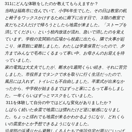
311にどんな体験をしたのか教えてもらえますか？
当時は福島市に住んでいて、小学6年生でした。その日は教室の机
と椅子をワックスかけするために廊下に出す日で、３階の教室で
友だちと2人だけで帰ろうとしたら地震が来ました。「ストーブを
消してください」という校内放送が流れ、急いで消したのを覚え
ています。学校の玄関前の広場から校庭に出たら、隣で火事が起
こり、体育館に避難しました。わたしは学童保育だったので、夕
方までみんなで毛布にくるまって寒い中、お母さんのお迎えを待
っていました。
家の電気は大丈夫でしたが、断水が1週間くらい続き、それに苦労
しました。市役所までタンクで水を取りに行く生活だったので、
風呂には入れず、トイレにも不自由しました。卒業式が出来なか
ったから、中学校が始まるまではずっと家にこもって暮らしまし
た。一年くらいはずっとマスクをしていました。
311を体験して自分の中ではどんな変化がありましたか？
しばらく続いた余震で地震には慣れたけど逆に敏感になりまし
た。ちょっと揺れでも地震が来るかわかるようになり、どれくら
いの震度かとか予想できるようになりました。
沿岸部の浜通りから避難しくる人たちで仮設住宅が周りにいっぱ