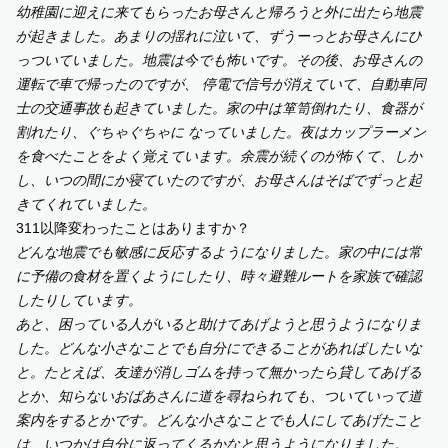
幼稚園に迎えに来てもらったお母さんと帰ろうと外に出たら地震
が起きました。あまりの揺れに泣いて、ずうーっとお母さんにひ
っついていました。地震は今でも怖いです。その後、お母さんの
運転で車で帰ったのですが、 停電で信号が消えていて、自動車同
士の交通事故も起きていました。家の中は箪笥倒れたり、食器が
割れたり、ぐちゃぐちゃに なっていました。夜はカップラーメン
を食べたことをよく覚えています。余震が続くのが怖くて、しか
し、いつの間にか寝ていたのですが、お母さんはそばでずっと起
きてくれていました。
311以降変わったことはありますか？
どんな地震でも敏感に反応するようになりました。家の中には常
に予備の食材を置くようにしたり、時々避難ルートを家族で確認
したりしています。
あと、困っている人がいると助けてあげようと思うようになりま
した。どんな小さなことでも自分にできることがあればしたいな
と。たとえば、友達が消しゴムを持って無かったら貸してあげる
とか、知らないおばあさんに道を尋ねられても、ついていって道
案内をするとかです。どんな小さなことでも人にしてあげたこと
は、いつかは自分に返ってくるかなと思うようになりました。