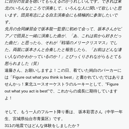
に自分の音楽を聴いてもらえるのがうれしいんです。できれば東
北のいろんなところで演奏して、いろんな人に聞いて欲しいと思
います。団員有志による自主演奏会にも積極的に参加したいで
す。
先月の合同練習会で坂本龍一監督に初めて会って、坂本さんがピ
アノで団員と一緒に演奏した曲が、「あ、これは前から好きだっ
た曲だ」と思ったら、それが『戦場のメリークリスマス』でし
た。両親に坂本さんと合奏したと報告したら、「お前はどんな凄
い人なのかわかっているのか！」とびっくりされながらもとても
怒られました（笑）
遠藤さん、お願いしますよ！この日、着ていた純白のパーカーに
は「Figure out what you think is best」と書かれていたではありま
せんかっ！東北ユースオーケストラのルーキーとして、"Figure
out what you act is best"で、これからの成長に期待しています
よ！
そして、もう一人のフルート降り番は、 坂本彩雲さん（中学一年
生、宮城県仙台市青葉区）です。
311の地震ではどんな体験をしましたか？