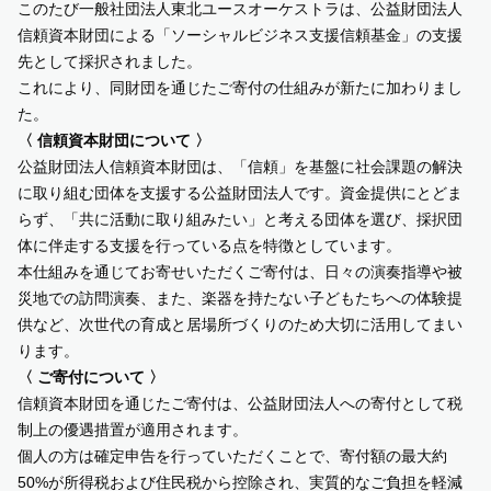
このたび一般社団法人東北ユースオーケストラは、公益財団法人
信頼資本財団による「ソーシャルビジネス支援信頼基金」の支援
SUPPORT US
先として採択されました。
これにより、同財団を通じたご寄付の仕組みが新たに加わりまし
た。
COMMUNITY
〈 信頼資本財団について 〉
公益財団法人信頼資本財団は、「信頼」を基盤に社会課題の解決
CONTENTS
に取り組む団体を支援する公益財団法人です。資金提供にとどま
らず、「共に活動に取り組みたい」と考える団体を選び、採択団
JP
/
EN
体に伴走する支援を行っている点を特徴としています。
本仕組みを通じてお寄せいただくご寄付は、日々の演奏指導や被
災地での訪問演奏、また、楽器を持たない子どもたちへの体験提
供など、次世代の育成と居場所づくりのため大切に活用してまい
ります。
〈 ご寄付について 〉
信頼資本財団を通じたご寄付は、公益財団法人への寄付として税
制上の優遇措置が適用されます。
個人の方は確定申告を行っていただくことで、寄付額の最大約
50%
が所得税および住民税から控除され、実質的なご負担を軽減