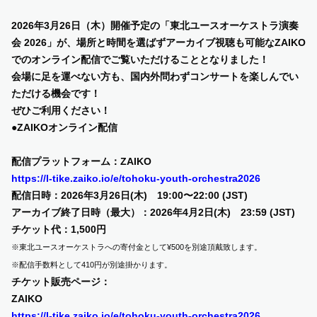
2026年3月26日（木）開催予定の「東北ユースオーケストラ演奏
SUPPORT US
会 2026」が、
場所と時間を選ばずアーカイブ視聴も可能なZAIKO
でのオンライン配信で
ご覧いただけることとなりました！
COMMUNITY
会場に足を運べない方も、国内外問わず
コンサートを楽しんでい
ただける機会です！
ぜひご利用ください！
CONTENTS
●ZAIKOオンライン配信
JP
/
EN
配信プラットフォーム：ZAIKO
https://l-tike.zaiko.io/e/tohoku-youth-orchestra2026
配信日時：2026年3月26日(木) 19:00〜22:00 (JST)
アーカイブ終了日時（最大）：2026年4月2日(木) 23:59 (JST)
チケット代：
1,500
円
※東北ユースオーケストラへの寄付金として
¥500
を別途頂戴致します。
※配信手数料として
410
円が別途掛かります。
チケット販売ページ：
ZAIKO
https://l-tike.zaiko.io/e/tohoku-youth-orchestra2026