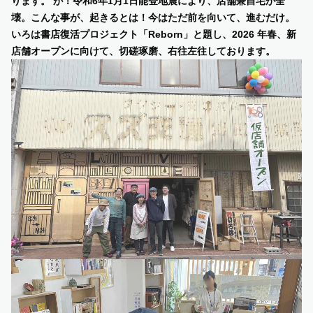
ります。 が！令和6年1⽉1⽇能登地震により、店舗兼⾃宅が全
壊。こんな事が、起きるとは！今はただ前を向いて、進むだけ。
いろは書店復活プロジェクト「Reborn」と題し、2026 年春、新
店舗オープンに向けて、切磋琢磨、右往左往しております。