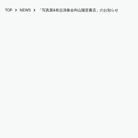
TOP
NEWS
「写真展&有志演奏会IN⼭陽堂書店」のお知らせ
一般社団法人 東北ユースオーケストラ
代表理事：押木正人（ヤマハ）
理事：阿部典彦（岩手日報社）、
松田博英（河北新報社）、五十
嵐稔（福島民報社）、塩崎恭久（前衆議院議員）、渡辺真理（ア
ナウンサー）
直近の貸借対照表は
こちら
〒150-6021 東京都渋谷区恵比寿4-20-3 恵比寿ガーデンプレイス
タワー21階(株式会社プロマックス内)
電話/03-5447-6495 (受付：平日11:00-19:00) メー
ル/info@tohoku-youth-orchestra.org
TOHOKU YOUTH ORCHESTRA © Since 2015. All Rights
Reserved.