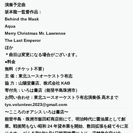
演奏予定曲
坂本⿓⼀監督作品：
Behind the Mask
Aqua
Merry Christmas Mr. Lawrence
The Last Emperor
ほか
＊曲⽬は変更になる場合がございます。
●料⾦
無料（チケット不要）
主 催：東北ユースオーケストラ有志
協 ⼒：⼭陽堂書店、株式会社 KAB
寄付先：いろは書店（能登半島珠洲市）
お問い合わせ：東北ユースオーケストラ有志演奏係 髙⽊まで
tyo.volunteer.2023@gmail.com
〜こころのオアシス いろは書店〜
能登半島・珠洲市飯⽥町商店街にて、明治時代に醤油屋として創
業。戦後間もない昭和 24 年貸本業を開始、数回拡張を経て今に⾄