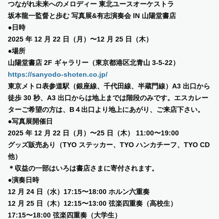
つながれ未来へのメロディー 東北ユースオーケストラ
坂本⿓⼀監督と歩む 写真展&有志演奏会 IN ⼭陽堂書店
SUPPORT US
●⽇時
2025 年 12 ⽉ 22 ⽇（⽉）〜12 ⽉ 25 ⽇（⽊）
●場所
COMMUNITY
⼭陽堂書店 2F ギャラリー（東京都港区北⻘⼭ 3-5-22）
https://sanyodo-shoten.co.jp/
CONTENTS
東京メトロ表参道駅（銀座線、千代⽥線、半蔵⾨線）A3 出⼝から
徒歩 30 秒、A3 出⼝からは地上までは階段のみです。エスカレー
JP
/
EN
ターご希望の⽅は、B４出⼝より地上にあがり、ご来店下さい。
●写真展開催⽇
2025 年 12 ⽉ 22 ⽇（⽉）〜25 ⽇（⽊） 11:00〜19:00
グッズ販売あり（TYO ステッカー、TYO ハンカチーフ、TYO CD
他）
＊収益の⼀部はいろは書店さまに寄付されます。
●演奏⽇時
12 ⽉ 24 ⽇（⽔）17:15〜18:00 ホルン六重奏
12 ⽉ 25 ⽇（⽊）12:15〜13:00 弦楽四重奏（⾼校⽣）
17:15〜18:00 弦楽四重奏（⼤学⽣）