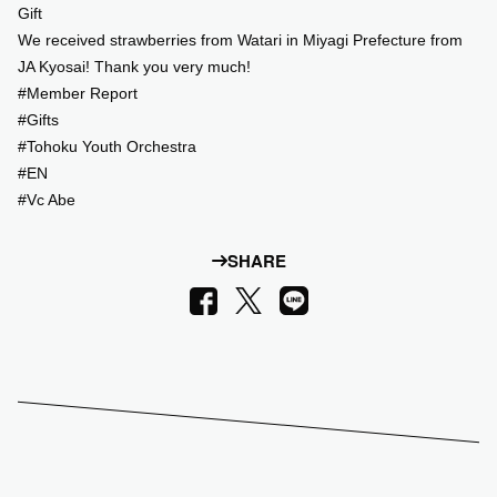
Gift
We received strawberries from Watari in Miyagi Prefecture from
SUPPORT US
JA Kyosai! Thank you very much!
#Member Report
COMMUNITY
#Gifts
#Tohoku Youth Orchestra
#EN
CONTENTS
#Vc Abe
JP
/
EN
SHARE
LINE
Facebook
X