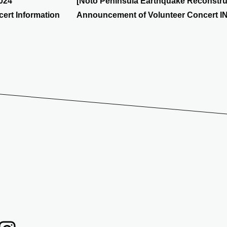
024
[Noto Peninsula Earthquake Reconstru
ert Information
Announcement of Volunteer Concert IN