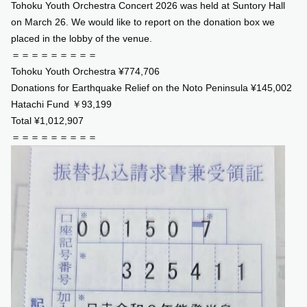
Tohoku Youth Orchestra Concert 2026 was held at Suntory Hall
on March 26. We would like to report on the donation box we
SUPPORT US
placed in the lobby of the venue.
＝＝＝＝＝＝＝＝＝
COMMUNITY
Tohoku Youth Orchestra
¥774,706
Donations for Earthquake Relief on the Noto Peninsula ¥145,002
Hatachi Fund
￥93,199
CONTENTS
Total ¥1,012,907
＝＝＝＝＝＝＝＝＝
JP
/
EN